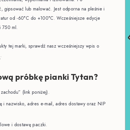
ć, gipsować lub malować. Jest odporna na pleśnie i
eratur od -60°C do +100°C. Wcześniejsze edycje
i 750 ml.
dukty tej marki, sprawdź nasz wcześniejszy wpis o
n
.
wą próbkę pianki Tytan?
zachodu” (link poniżej).
ę i nazwisko, adres e-mail, adres dostawy oraz NIP
lowe i dostawę paczki.