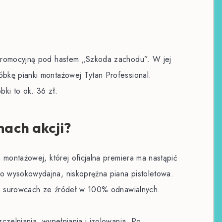
promocyjną pod hasłem „Szkoda zachodu”. W jej
bkę pianki montażowej Tytan Professional.
ki to ok. 36 zł.
ach akcji?
 montażowej, której oficjalna premiera ma nastąpić
 wysokowydajna, niskoprężna piana pistoletowa.
na surowcach ze źródeł w 100% odnawialnych.
czelniania, wypełniania i izolowania. Po