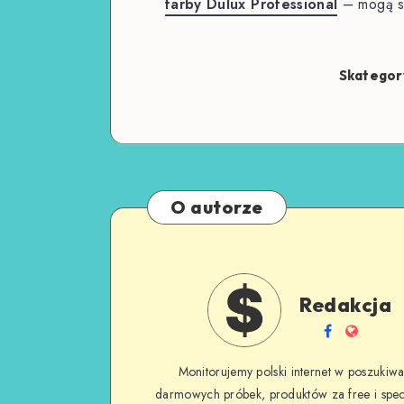
farby Dulux Professional
– mogą si
Skategor
O autorze
Redakcja
Monitorujemy polski internet w poszukiwa
darmowych próbek, produktów za free i spec