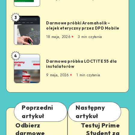
3
Darmowe próbki Aromaholik –
olejek eteryczny przez DPD Mobile
18 maja, 2026
3
min czytania
4
Darmowa próbka LOCTITE 55 dla
instalatorów
9 maja, 2026
1
min czytania
Poprzedni
Następny
artykuł
artykuł
Odbierz
Testuj Prime
darmowe
Student za