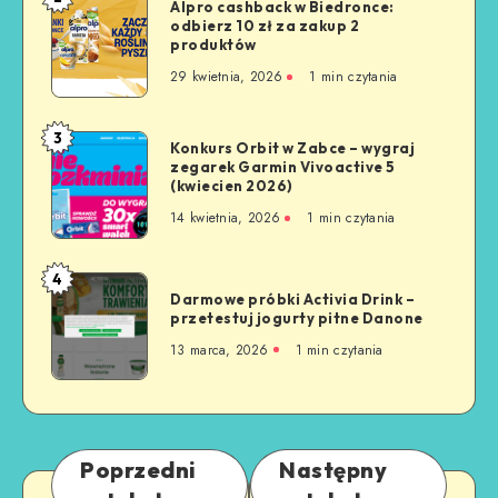
Alpro cashback w Biedronce:
odbierz 10 zł za zakup 2
produktów
29 kwietnia, 2026
1
min czytania
3
Konkurs Orbit w Zabce – wygraj
zegarek Garmin Vivoactive 5
(kwiecien 2026)
14 kwietnia, 2026
1
min czytania
4
Darmowe próbki Activia Drink –
przetestuj jogurty pitne Danone
13 marca, 2026
1
min czytania
Poprzedni
Następny