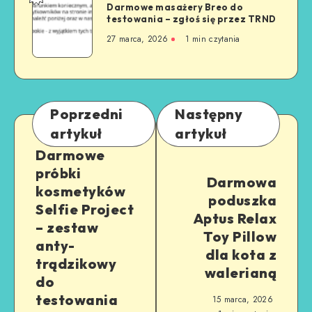
Darmowe masażery Breo do
testowania – zgłoś się przez TRND
27 marca, 2026
1
min czytania
Poprzedni
Następny
artykuł
artykuł
Darmowe
próbki
Darmowa
kosmetyków
poduszka
Selfie Project
Aptus Relax
– zestaw
Toy Pillow
anty-
dla kota z
trądzikowy
walerianą
do
testowania
15 marca, 2026