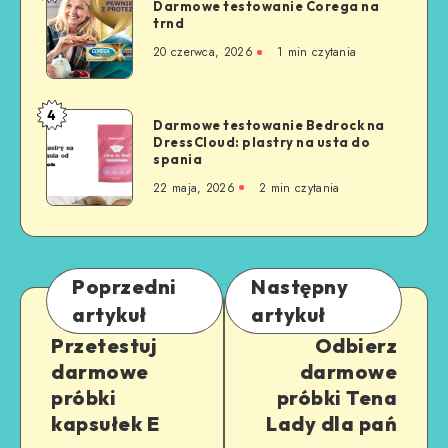
Darmowe testowanie Corega na
trnd
20 czerwca, 2026
1
min czytania
4
Darmowe testowanie Bedrock na
DressCloud: plastry na usta do
spania
22 maja, 2026
2
min czytania
Poprzedni
Następny
artykuł
artykuł
Przetestuj
Odbierz
darmowe
darmowe
próbki
próbki Tena
kapsułek E
Lady dla pań