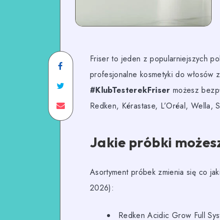
Friser to jeden z popularniejszych p
profesjonalne kosmetyki do włosów 
#KlubTesterekFriser
możesz bezpła
Redken, Kérastase, L’Oréal, Wella,
Jakie próbki możes
Asortyment próbek zmienia się co jaki
2026):
Redken Acidic Grow Full Sy