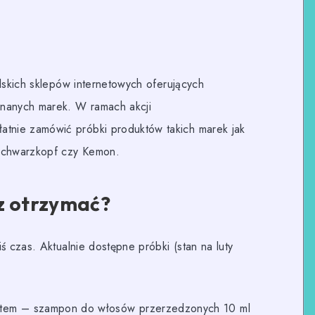
olskich sklepów internetowych oferujących
znanych marek. W ramach akcji
tnie zamówić próbki produktów takich marek jak
 Schwarzkopf czy Kemon.
z otrzymać?
ś czas. Aktualnie dostępne próbki (stan na luty
stem – szampon do włosów przerzedzonych 10 ml