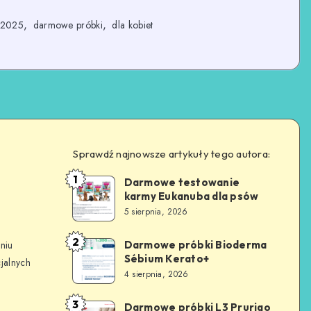
,
,
2025
darmowe próbki
dla kobiet
Sprawdź najnowsze artykuły tego autora:
1
Darmowe testowanie
karmy Eukanuba dla psów
5 sierpnia, 2026
2
Darmowe próbki Bioderma
niu
Sébium Kerato+
jalnych
4 sierpnia, 2026
3
Darmowe próbki L3 Prurigo