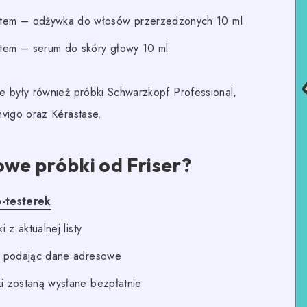
stem – odżywka do włosów przerzedzonych 10 ml
stem – serum do skóry głowy 10 ml
e były również próbki Schwarzkopf Professional,
nvigo oraz Kérastase.
e próbki od Friser?
b-testerek
 z aktualnej listy
a podając dane adresowe
i zostaną wysłane bezpłatnie